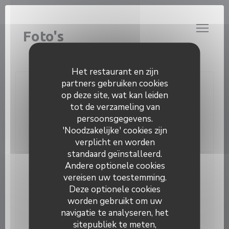
Cookies beheer paneel
Foto's
Het restaurant en zijn
partners gebruiken cookies
Neem contact met ons op
op deze site, wat kan leiden
tot de verzameling van
persoonsgegevens.
Reserveer een tafel
'Noodzakelijke' cookies zijn
verplicht en worden
standaard geïnstalleerd.
Andere optionele cookies
Word op de hoogte gehouden
*
vereisen uw toestemming.
Deze optionele cookies
Schrijf je in op onze nieuwsbrief om gepersonaliseerde
communicatie en marketingaanbiedingen per e-mail van
worden gebruikt om uw
ons te ontvangen.
navigatie te analyseren, het
sitepubliek te meten,
Abonneren